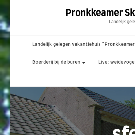
Pronkkeamer Skri
Landelijk gel
Landelijk gelegen vakantiehuis “Pronkkeamer 
Boerderij bij de buren
Live: weidevogel
sf