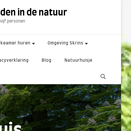
dden in de natuur
 vijf personen
kkeamer huren
Omgeving Skrins
acyverklaring
Blog
Natuurhuisje
uis