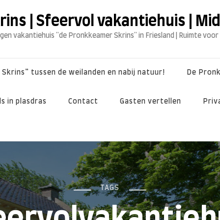
ns | Sfeervol vakantiehuis | Mi
egen vakantiehuis "de Pronkkeamer Skrins" in Friesland | Ruimte voor
Skrins” tussen de weilanden en nabij natuur!
De Pron
s in plasdras
Contact
Gasten vertellen
Priv
TAGS
eervolvakantieh