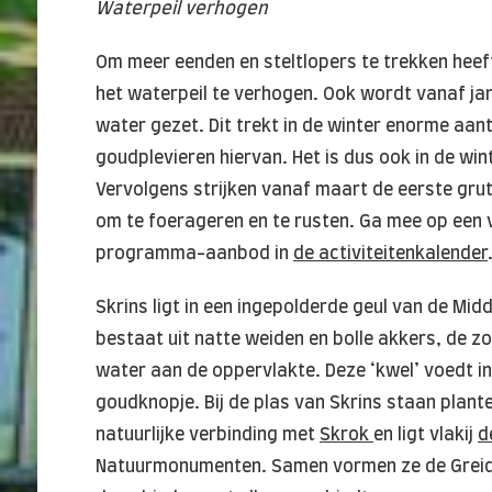
Waterpeil verhogen
Om meer eenden en steltlopers te trekken he
het waterpeil te verhogen. Ook wordt vanaf jan
water gezet. Dit trekt in de winter enorme aa
goudplevieren hiervan. Het is dus ook in de wi
Vervolgens strijken vanaf maart de eerste grut
om te foerageren en te rusten. Ga mee op een v
programma-aanbod in
de activiteitenkalender
Skrins ligt in een ingepolderde geul van de M
bestaat uit natte weiden en bolle akkers, de z
water aan de oppervlakte. Deze ‘kwel’ voedt in
goudknopje. Bij de plas van Skrins staan plante
natuurlijke verbinding met
Skrok
en ligt vlakij
d
Natuurmonumenten. Samen vormen ze de Greid