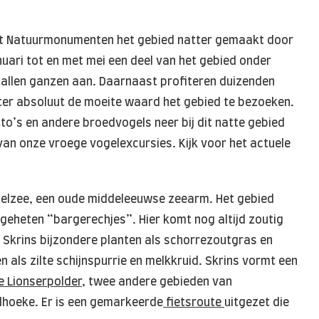
eft Natuurmonumenten het gebied natter gemaakt door
uari tot en met mei een deel van het gebied onder
ntallen ganzen aan. Daarnaast profiteren duizenden
nter absoluut de moeite waard het gebied te bezoeken.
to’s en andere broedvogels neer bij dit natte gebied
an onze vroege vogelexcursies. Kijk voor het actuele
.
iddelzee, een oude middeleeuwse zeearm. Het gebied
ogeheten “bargerechjes”. Hier komt nog altijd zoutig
 Skrins bijzondere planten als schorrezoutgras en
n als zilte schijnspurrie en melkkruid. Skrins vormt een
e Lionserpolder
, twee andere gebieden van
hoeke. Er is een gemarkeerde
fietsroute
uitgezet die