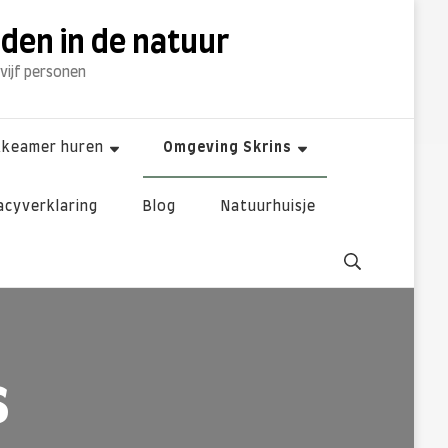
dden in de natuur
 vijf personen
kkeamer huren
Omgeving Skrins
acyverklaring
Blog
Natuurhuisje
s