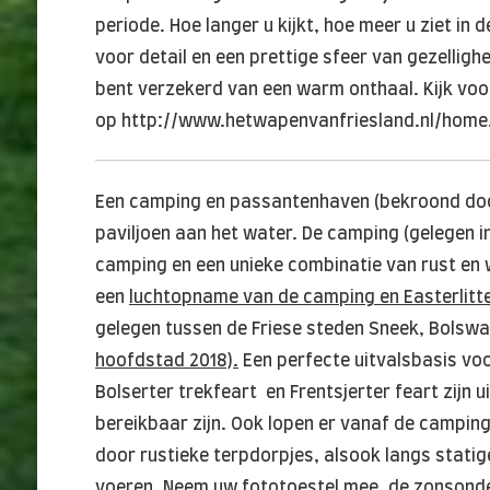
periode. Hoe langer u kijkt, hoe meer u ziet i
voor detail en een prettige sfeer van gezelligh
bent verzekerd van een warm onthaal. Kijk voo
op http://www.hetwapenvanfriesland.nl/home
Een camping en passantenhaven (bekroond doo
paviljoen aan het water. De camping (gelegen i
camping en een unieke combinatie van rust en 
een
luchtopname van de camping en Easterlitt
gelegen tussen de Friese steden Sneek, Bolswa
hoofdstad 2018).
Een perfecte uitvalsbasis vo
Bolserter trekfeart en Frentsjerter feart zijn
bereikbaar zijn. Ook lopen er vanaf de camping
door rustieke terpdorpjes, alsook langs statige
voeren. Neem uw fototoestel mee, de zonsonde