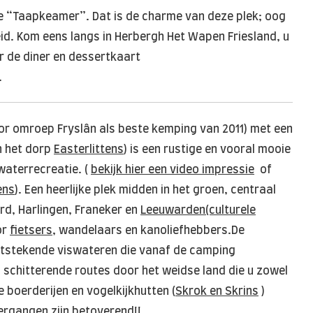
n de “Taapkeamer”. Dat is de charme van deze plek; oog
eid. Kom eens langs in Herbergh Het Wapen Friesland, u
r de diner en dessertkaart
.
r omroep Fryslân als beste kemping van 2011) met een
n het dorp
Easterlittens
) is een rustige en vooral mooie
waterrecreatie. (
bekijk hier een video impressie
of
ens
). Een heerlijke plek midden in het groen, centraal
rd, Harlingen, Franeker en
Leeuwarden(culturele
or
fietsers
, wandelaars en kanoliefhebbers.De
 uitstekende viswateren die vanaf de camping
 schitterende routes door het weidse land die u zowel
 boerderijen en vogelkijkhutten (
Skrok en Skrins
)
rgangen zijn betoverend!!