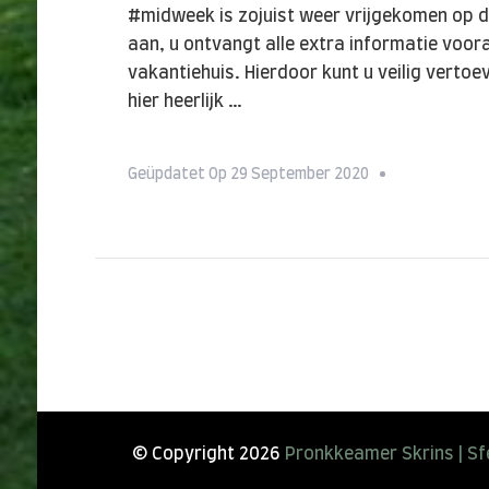
#midweek is zojuist weer vrijgekomen op de
aan, u ontvangt alle extra informatie voor
vakantiehuis. Hierdoor kunt u veilig vertoev
hier heerlijk …
Geüpdatet Op
29 September 2020
© Copyright 2026
Pronkkeamer Skrins | Sfe