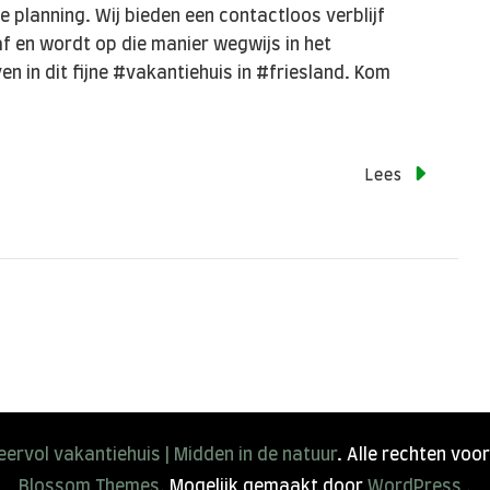
 planning. Wij bieden een contactloos verblijf
af en wordt op die manier wegwijs in het
en in dit fijne #vakantiehuis in #friesland. Kom
Lees
ervol vakantiehuis | Midden in de natuur
. Alle rechten vo
Blossom Themes
. Mogelijk gemaakt door
WordPress
.