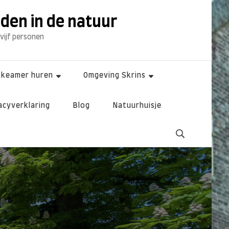
dden in de natuur
 vijf personen
kkeamer huren
Omgeving Skrins
acyverklaring
Blog
Natuurhuisje