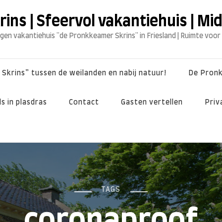
ns | Sfeervol vakantiehuis | Mi
egen vakantiehuis "de Pronkkeamer Skrins" in Friesland | Ruimte voor
Skrins” tussen de weilanden en nabij natuur!
De Pron
s in plasdras
Contact
Gasten vertellen
Priv
TAGS
coronaproof