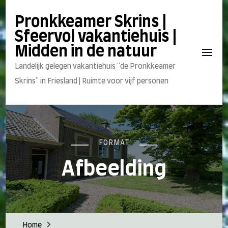
Pronkkeamer Skrins |
Sfeervol vakantiehuis |
Midden in de natuur
Landelijk gelegen vakantiehuis "de Pronkkeamer
Skrins" in Friesland | Ruimte voor vijf personen
FORMAT
Afbeelding
Home